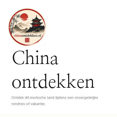
China
ontdekken
Ontdek dit exotische land tijdens een onvergetelijke
rondreis of vakantie.