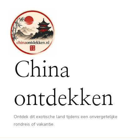
China
ontdekken
Ontdek dit exotische land tijdens een onvergetelijke
rondreis of vakantie.