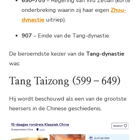
690–705
– Regering van
Wu Zetian
(korte
onderbreking waarin zij haar eigen
Zhou-
dynastie
uitriep).
907
– Einde van de Tang-dynastie.
De beroemdste keizer van de
Tang-dynastie
was:
Tang Taizong
(599–649)
Hij wordt beschouwd als een van de grootste
heersers in de Chinese geschiedenis.