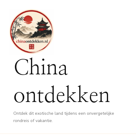
China
ontdekken
Ontdek dit exotische land tijdens een onvergetelijke
rondreis of vakantie.