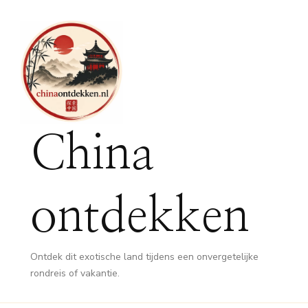
China
ontdekken
Ontdek dit exotische land tijdens een onvergetelijke
rondreis of vakantie.