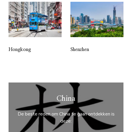
Hongkong
Shenzhen
China
De beste reden om China te gaan ontdekken is
deze: