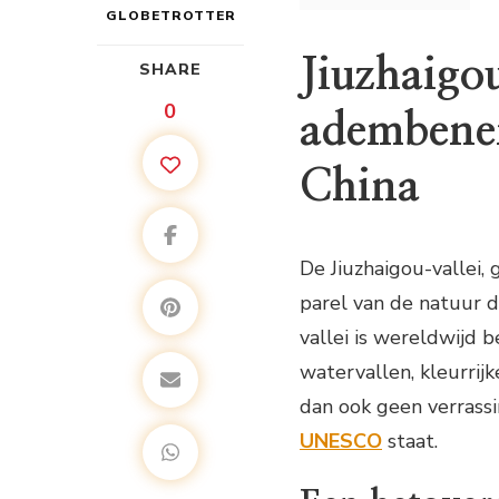
GLOBETROTTER
Jiuzhaigo
SHARE
0
adembene
China
De Jiuzhaigou-vallei, 
parel van de natuur 
vallei is wereldwijd 
watervallen, kleurri
dan ook geen verrassi
UNESCO
staat.