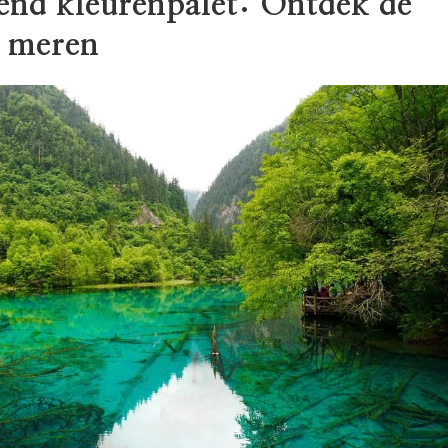
end kleurenpalet: Ontdek de
e meren