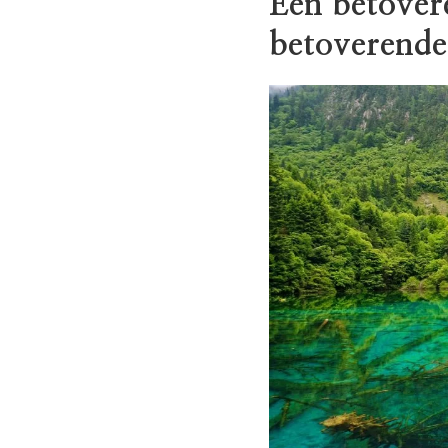
Een betover
betoverend