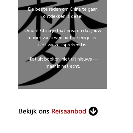
De beste reden om China te gaan
ontdekken is deze:
Omdat China je laat ervaren dat jouw
manier van leven niet de enige, en
niet vanzelfsprekend is.
Niet uit boeken, niet uit nieuws —
maar in het echt.