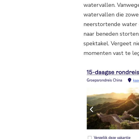
watervallen. Vanwege 
watervallen die zowel
neerstortende water 
naar beneden storten
spektakel. Vergeet n
momenten vast te le