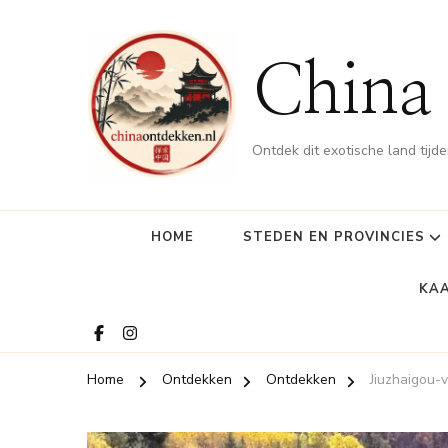
China
Ontdek dit exotische land tijde
HOME
STEDEN EN PROVINCIES
KAA
Home
Ontdekken
Ontdekken
Jiuzhaigou-v