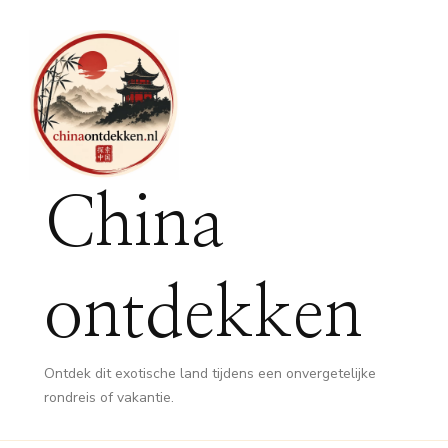
China
ontdekken
Ontdek dit exotische land tijdens een onvergetelijke
rondreis of vakantie.