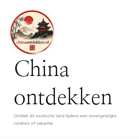
China
ontdekken
Ontdek dit exotische land tijdens een onvergetelijke
rondreis of vakantie.