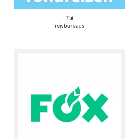
Tui
reisbureaus