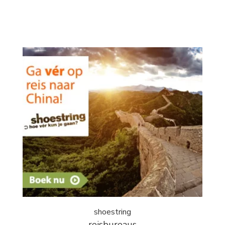
shoestring
reisbureaus