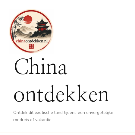
China
ontdekken
Ontdek dit exotische land tijdens een onvergetelijke
rondreis of vakantie.