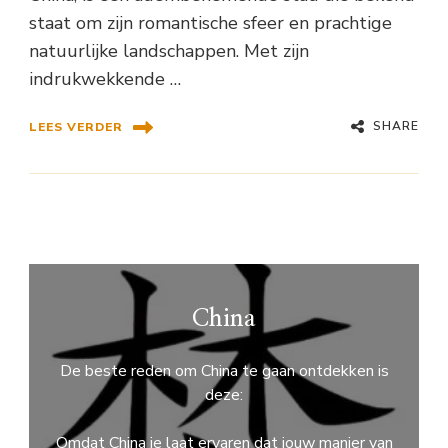
staat om zijn romantische sfeer en prachtige
natuurlijke landschappen. Met zijn
indrukwekkende …
SHARE
LEES VERDER
China
De beste reden om China te gaan ontdekken is
deze:
Omdat China je laat ervaren dat jouw manier van