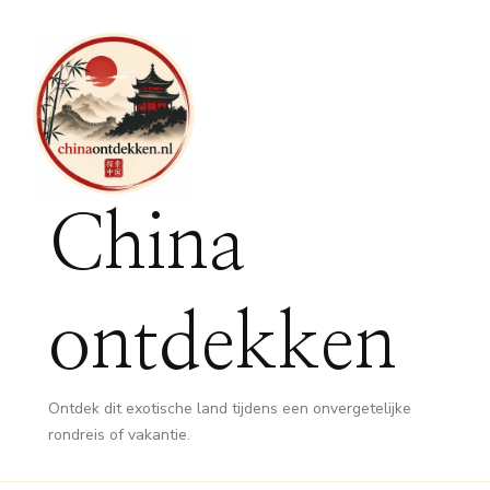
China
ontdekken
Ontdek dit exotische land tijdens een onvergetelijke
rondreis of vakantie.