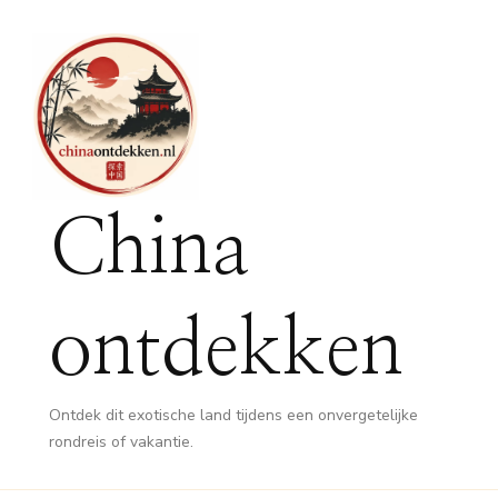
China
ontdekken
Ontdek dit exotische land tijdens een onvergetelijke
rondreis of vakantie.